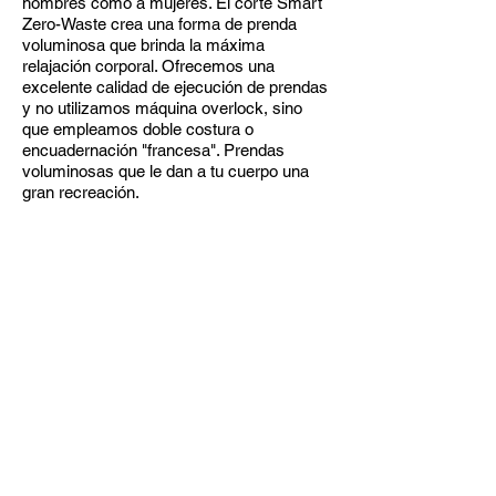
hombres como a mujeres. El corte Smart
Zero-Waste crea una forma de prenda
voluminosa que brinda la máxima
relajación corporal. Ofrecemos una
excelente calidad de ejecución de prendas
y no utilizamos máquina overlock, sino
que empleamos doble costura o
encuadernación "francesa". Prendas
voluminosas que le dan a tu cuerpo una
gran recreación.
También producimos y presentamos
algunas variaciones de diseño. La prenda
no necesita ajustes. Este proyecto se
puede completar en un tiempo de fin de
semana
Bata Kimono DIY, Precio: 8$
SIGUIENTE